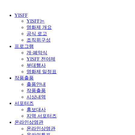
YISFF
YISFF는
영화제 개요
공식 로고
조직위구성
프로그램
개·폐막식
YISFF 전야제
부대행사
영화제 일정표
작품출품
출품안내
작품출품
시상내역
서포터즈
홍보대사
지역 서포터즈
온라인상영관
온라인상영관
온라인투표