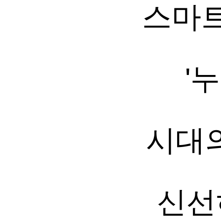
스마트
'
시대
신선