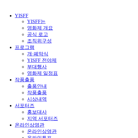
YISFF
YISFF는
영화제 개요
공식 로고
조직위구성
프로그램
개·폐막식
YISFF 전야제
부대행사
영화제 일정표
작품출품
출품안내
작품출품
시상내역
서포터즈
홍보대사
지역 서포터즈
온라인상영관
온라인상영관
온라인투표