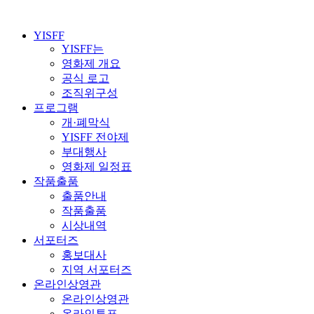
YISFF
YISFF는
영화제 개요
공식 로고
조직위구성
프로그램
개·폐막식
YISFF 전야제
부대행사
영화제 일정표
작품출품
출품안내
작품출품
시상내역
서포터즈
홍보대사
지역 서포터즈
온라인상영관
온라인상영관
온라인투표