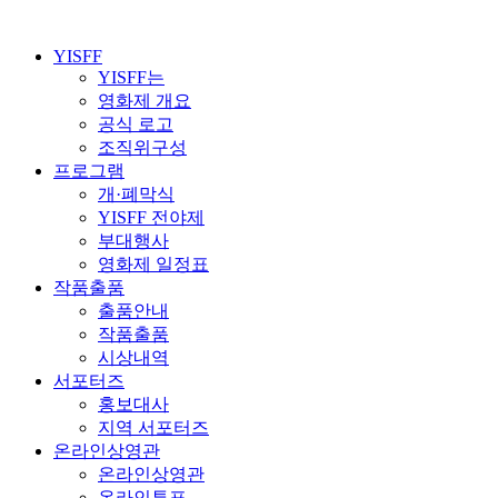
YISFF
YISFF는
영화제 개요
공식 로고
조직위구성
프로그램
개·폐막식
YISFF 전야제
부대행사
영화제 일정표
작품출품
출품안내
작품출품
시상내역
서포터즈
홍보대사
지역 서포터즈
온라인상영관
온라인상영관
온라인투표