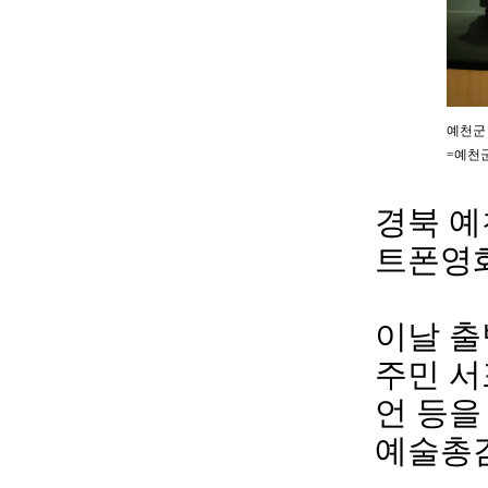
예천군
=예천
경북 예
트폰영화
이날 출
주민 서
언 등을
예술총