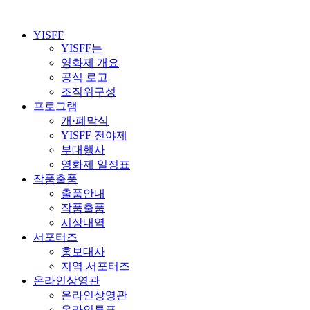
YISFF
YISFF는
영화제 개요
공식 로고
조직위구성
프로그램
개·폐막식
YISFF 전야제
부대행사
영화제 일정표
작품출품
출품안내
작품출품
시상내역
서포터즈
홍보대사
지역 서포터즈
온라인상영관
온라인상영관
온라인투표