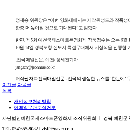
정재송 위원장은 “이번 영화제에서는 제작완성도와 작품성이 
한층 더 높아질 것으로 기대된다”고 말했다.
한편, 제5회 예천국제스마트폰영화제 작품접수는 오는 6월 12
10월 14일 경북도청 신도시 특설무대에서 시상식을 진행할 
[전국매일신문] 예천/ 장세천기자
jangsch@jeonmae.co.kr
저작권자 © 전국매일신문 - 전국의 생생한 뉴스를 ‘한눈에’ 
이전글
다음글
목록
개인정보처리방침
이메일무단수집거부
사단법인예천국제스마트폰영화제 조직위원회 ㅣ 경북 예천군 풍양면 삼강
TEL 054)655-8082 l yisff@naver.com