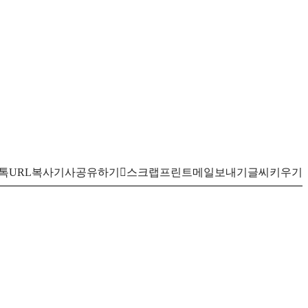
톡
URL복사
기사공유하기
스크랩
프린트
메일보내기
글씨키우기