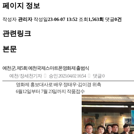
페이지 정보
작성자
관리자
작성일
23-06-07 13:52
조회
1,563회
댓글
0건
관련링크
본문
예천군, 제5회 예천국제스마트폰영화제 출범식
예천/ 장세천기자
승인 2023.04.02 16:54
댓글 0
영화제 홍보대사로 배우 정태우·김이경 위촉
6월12일부터 7월 23일까지 작품접수