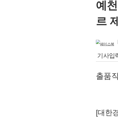
예천
르 
기사입력 2
출품작
[대한