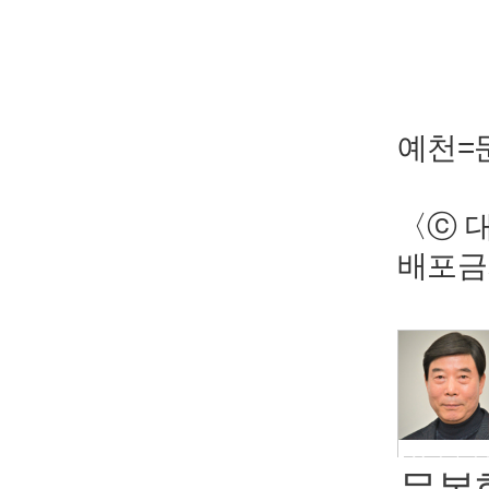
예천=문
〈ⓒ 
배포금
정치사회
문봉