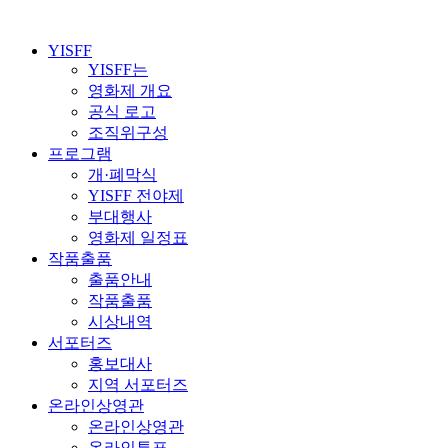
YISFF
YISFF는
영화제 개요
공식 로고
조직위구성
프로그램
개·폐막식
YISFF 전야제
부대행사
영화제 일정표
작품출품
출품안내
작품출품
시상내역
서포터즈
홍보대사
지역 서포터즈
온라인상영관
온라인상영관
온라인투표