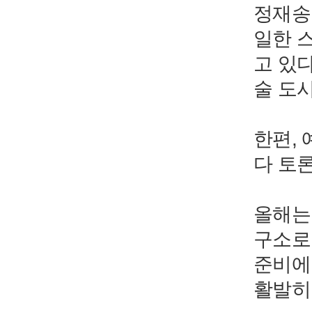
정재송
일한 
고 있
술 도
한편,
다 토
올해는
구소로
준비에
활발히