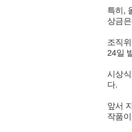
특히,
상금은 
조직위
24일 
시상식
다.
앞서 지
작품이