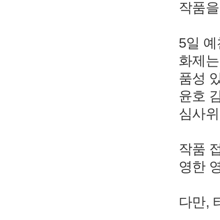
작품을
5일 
화제는 '
품성 
윤호 
심사위
작품 
영한 
다만,