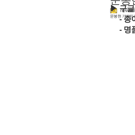
▶ 구글
news
문봉현 기자의
- 종
- 명품