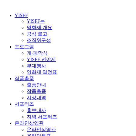
YISFF
YISFF는
영화제 개요
공식 로고
조직위구성
프로그램
개·폐막식
YISFF 전야제
부대행사
영화제 일정표
작품출품
출품안내
작품출품
시상내역
서포터즈
홍보대사
지역 서포터즈
온라인상영관
온라인상영관
온라인투표