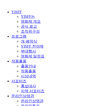
YISFF
YISFF는
영화제 개요
공식 로고
조직위구성
프로그램
개·폐막식
YISFF 전야제
부대행사
영화제 일정표
작품출품
출품안내
작품출품
시상내역
서포터즈
홍보대사
지역 서포터즈
온라인상영관
온라인상영관
온라인투표