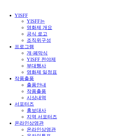
YISFF
YISFF는
영화제 개요
공식 로고
조직위구성
프로그램
개·폐막식
YISFF 전야제
부대행사
영화제 일정표
작품출품
출품안내
작품출품
시상내역
서포터즈
홍보대사
지역 서포터즈
온라인상영관
온라인상영관
온라인투표