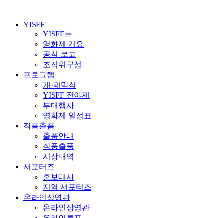
YISFF
YISFF는
영화제 개요
공식 로고
조직위구성
프로그램
개·폐막식
YISFF 전야제
부대행사
영화제 일정표
작품출품
출품안내
작품출품
시상내역
서포터즈
홍보대사
지역 서포터즈
온라인상영관
온라인상영관
온라인투표