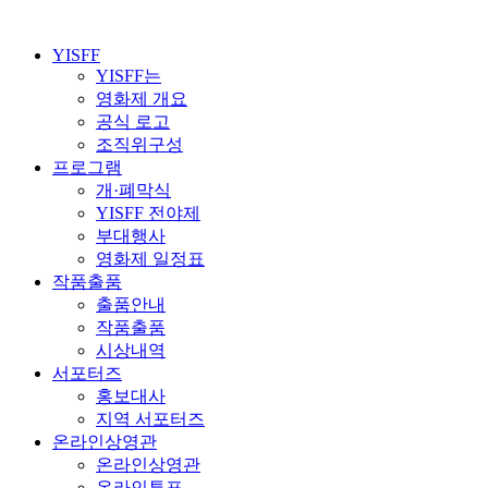
YISFF
YISFF는
영화제 개요
공식 로고
조직위구성
프로그램
개·폐막식
YISFF 전야제
부대행사
영화제 일정표
작품출품
출품안내
작품출품
시상내역
서포터즈
홍보대사
지역 서포터즈
온라인상영관
온라인상영관
온라인투표