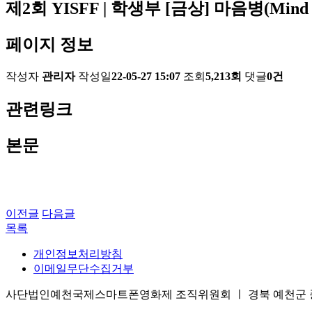
제2회 YISFF | 학생부 [금상] 마음병(Mind P
페이지 정보
작성자
관리자
작성일
22-05-27 15:07
조회
5,213회
댓글
0건
관련링크
본문
이전글
다음글
목록
개인정보처리방침
이메일무단수집거부
사단법인예천국제스마트폰영화제 조직위원회 ㅣ 경북 예천군 풍양면 삼강