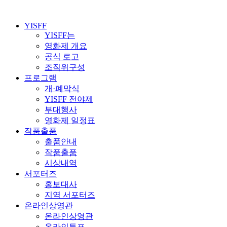
YISFF
YISFF는
영화제 개요
공식 로고
조직위구성
프로그램
개·폐막식
YISFF 전야제
부대행사
영화제 일정표
작품출품
출품안내
작품출품
시상내역
서포터즈
홍보대사
지역 서포터즈
온라인상영관
온라인상영관
온라인투표