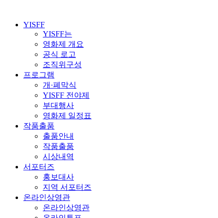
YISFF
YISFF는
영화제 개요
공식 로고
조직위구성
프로그램
개·폐막식
YISFF 전야제
부대행사
영화제 일정표
작품출품
출품안내
작품출품
시상내역
서포터즈
홍보대사
지역 서포터즈
온라인상영관
온라인상영관
온라인투표