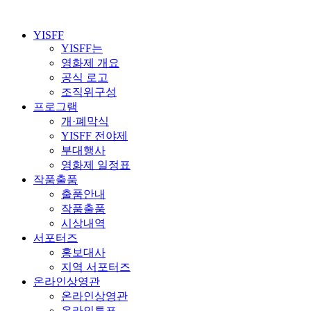
YISFF
YISFF는
영화제 개요
공식 로고
조직위구성
프로그램
개·폐막식
YISFF 전야제
부대행사
영화제 일정표
작품출품
출품안내
작품출품
시상내역
서포터즈
홍보대사
지역 서포터즈
온라인상영관
온라인상영관
온라인투표