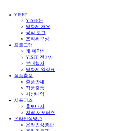
YISFF
YISFF는
영화제 개요
공식 로고
조직위구성
프로그램
개·폐막식
YISFF 전야제
부대행사
영화제 일정표
작품출품
출품안내
작품출품
시상내역
서포터즈
홍보대사
지역 서포터즈
온라인상영관
온라인상영관
온라인투표