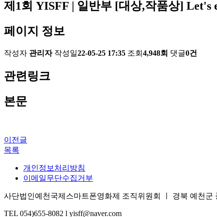
제1회 YISFF | 일반부 [대상,작품상] Let's e
페이지 정보
작성자
관리자
작성일
22-05-25 17:35
조회
4,948회
댓글
0건
관련링크
본문
이전글
목록
개인정보처리방침
이메일무단수집거부
사단법인예천국제스마트폰영화제 조직위원회 ㅣ 경북 예천군 풍양면 삼강
TEL 054)655-8082 l yisff@naver.com