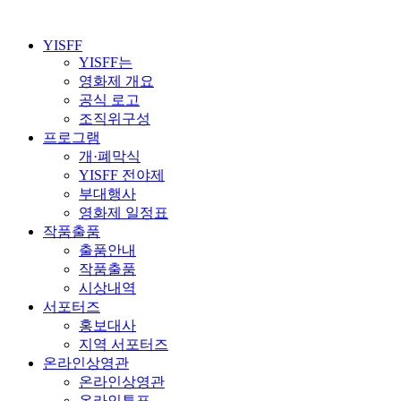
YISFF
YISFF는
영화제 개요
공식 로고
조직위구성
프로그램
개·폐막식
YISFF 전야제
부대행사
영화제 일정표
작품출품
출품안내
작품출품
시상내역
서포터즈
홍보대사
지역 서포터즈
온라인상영관
온라인상영관
온라인투표