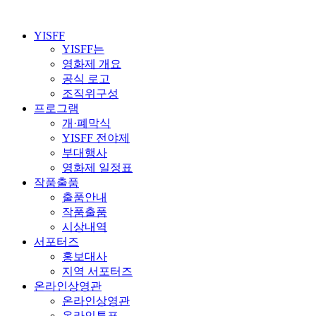
YISFF
YISFF는
영화제 개요
공식 로고
조직위구성
프로그램
개·폐막식
YISFF 전야제
부대행사
영화제 일정표
작품출품
출품안내
작품출품
시상내역
서포터즈
홍보대사
지역 서포터즈
온라인상영관
온라인상영관
온라인투표