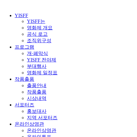
YISFF
YISFF는
영화제 개요
공식 로고
조직위구성
프로그램
개·폐막식
YISFF 전야제
부대행사
영화제 일정표
작품출품
출품안내
작품출품
시상내역
서포터즈
홍보대사
지역 서포터즈
온라인상영관
온라인상영관
온라인투표